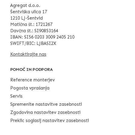
Agregat d.o.o.
Šentviška ulica 17
1210 LJ-Šentvid
Matična št.: 1721267
Davčna št.: SI90853164
IBAN: SI56 0203 3009 2405 210
SWIFT/BIC: LJBASI2X
Kontaktirajte nas
POMOČ IN PODPORA
Reference monterjev
Pogosta vprašanja
Servis
Spremenite nastavitve zasebnosti
Zgodovina nastavitev zasebnosti
Preklic soglasij nastavitev zasebnosti