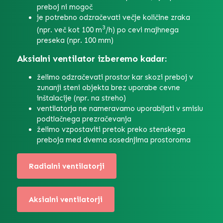
preboj ni mogoč
je potrebno odzračevati večje količine zraka
3
(npr. več kot 100 m
/h) po cevi majhnega
preseka (npr. 100 mm)
Aksialni ventilator izberemo kadar:
želimo odzračevati prostor kar skozi preboj v
zunanji steni objekta brez uporabe cevne
inštalacije (npr. na streho)
ventilatorja ne nameravamo uporabljati v smislu
podtlačnega prezračevanja
želimo vzpostaviti pretok preko stenskega
preboja med dvema sosednjima prostoroma
Radialni ventilatorji
Aksialni ventilatorji