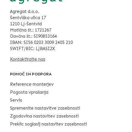
Agregat d.o.o.
Šentviška ulica 17
1210 LJ-Šentvid
Matična št.: 1721267
Davčna št.: SI90853164
IBAN: SI56 0203 3009 2405 210
SWIFT/BIC: LJBASI2X
Kontaktirajte nas
POMOČ IN PODPORA
Reference monterjev
Pogosta vprašanja
Servis
Spremenite nastavitve zasebnosti
Zgodovina nastavitev zasebnosti
Preklic soglasij nastavitev zasebnosti