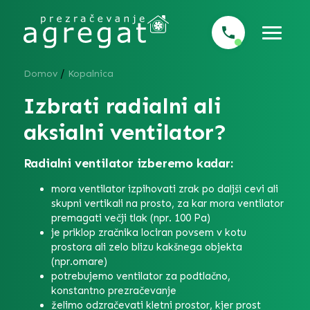
/
Domov
Kopalnica
Izbrati radialni ali
aksialni ventilator?
Radialni ventilator izberemo kadar:
mora ventilator izpihovati zrak po daljši cevi ali
skupni vertikali na prosto, za kar mora ventilator
premagati večji tlak (npr. 100 Pa)
je priklop zračnika lociran povsem v kotu
prostora ali zelo blizu kakšnega objekta
(npr.omare)
potrebujemo ventilator za podtlačno,
konstantno prezračevanje
želimo odzračevati kletni prostor, kjer prost