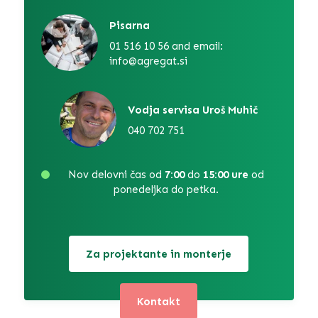
Pisarna
01 516 10 56 and email:
info@agregat.si
Vodja servisa Uroš Muhič
040 702 751
Nov delovni čas od
7:00
do
15:00 ure
od
ponedeljka do petka.
Za projektante in monterje
Kontakt