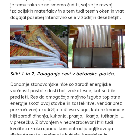
je temu tako se ne smemo čuditi, saj se je razvoj
izolacijskih materialov in s tem tudi tesnih oken in vrat
dogajal posebej intenzivno šele v zadnjih desetletjih.
Sliki 1 in 2: Polaganje cevi v betonsko ploščo.
Današnje stanovanjske hiše so zaradi energijske
varčnosti postale dosti bolj zrakotesne, kot so bile
pred leti. Res da omogočajo majhno izgubo toplotne
energije skozi ovoj stavbe in zasteklitve, vendar brez
prezračevanja zadržijo tudi vso vlago, katere imamo v
hiši zaradi dihanja, kuhanja, pranja, likanja, tuširanja, …
v presežku. Z bivanjem v neprezračevani hiši tudi
kvaliteta zraka upada: koncentracija ogljikovega