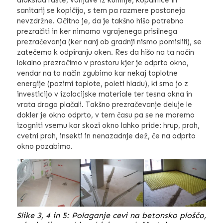
dioksida raste, vonjave iz kuhinje, kopalnice in
sanitarij se kopičijo, s tem pa razmere postanejo
nevzdržne. Očitno je, da je takšno hišo potrebno
prezračiti in ker nimamo vgrajenega prisilnega
prezračevanja (ker nanj ob gradnji nismo pomislili), se
zatečemo k odpiranju oken. Res da hišo na ta način
lokalno prezračimo v prostoru kjer je odprto okno,
vendar na ta način zgubimo kar nekaj toplotne
energije (pozimi toplote, poleti hladu), ki smo jo z
investicijo v izolacijske materiale ter tesna okna in
vrata drago plačali. Takšno prezračevanje deluje le
dokler je okno odprto, v tem času pa se ne moremo
izogniti vsemu kar skozi okno lahko pride: hrup, prah,
cvetni prah, insekti in nenazadnje dež, če na odprto
okno pozabimo.
Slike 3, 4 in 5: Polaganje cevi na betonsko ploščo,