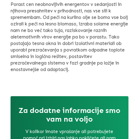
Porast cen neobnovljivih energentov v sedanjosti in
njihova presahnitev v prihodnosti, nas vse sili k
spremembam. Od peči na kurilno olje se bomo vse bolj
ozirali k peči na lesno biomaso, izraba solarne energije
nam ne bo več tako tuja, raziskovanje raznih
aleternativnih virov energije pa bo v porastu. Tako
postajajo tesna okna in dobri izolativni materiali ob
uporabi prezračevanja s povratkom odpadne toplote
smiselna in logična rešitev, postavitev
prezračevalnega sistema v fazi gradnje pa lažje in
enostavnejše od adaptacij.
Za dodatne informacije smo
vam na voljo
V kolikor imate vprašanje ali potrebujete
pomoč pri izbiri nas lahko pokličete ali nam