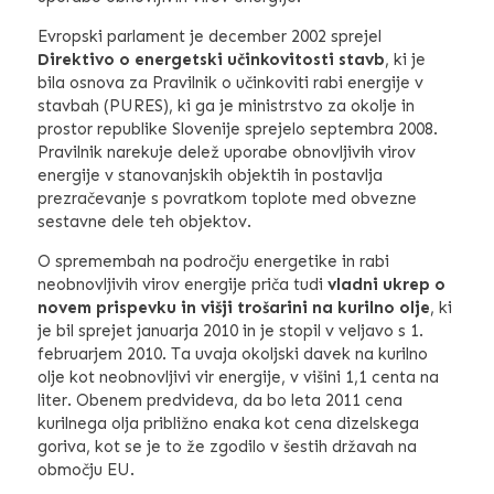
Evropski parlament je december 2002 sprejel
Direktivo o energetski učinkovitosti stavb
, ki je
bila osnova za Pravilnik o učinkoviti rabi energije v
stavbah (PURES), ki ga je ministrstvo za okolje in
prostor republike Slovenije sprejelo septembra 2008.
Pravilnik narekuje delež uporabe obnovljivih virov
energije v stanovanjskih objektih in postavlja
prezračevanje s povratkom toplote med obvezne
sestavne dele teh objektov.
O spremembah na področju energetike in rabi
neobnovljivih virov energije priča tudi
vladni ukrep o
novem prispevku in višji trošarini na kurilno olje
, ki
je bil sprejet januarja 2010 in je stopil v veljavo s 1.
februarjem 2010. Ta uvaja okoljski davek na kurilno
olje kot neobnovljivi vir energije, v višini 1,1 centa na
liter. Obenem predvideva, da bo leta 2011 cena
kurilnega olja približno enaka kot cena dizelskega
goriva, kot se je to že zgodilo v šestih državah na
območju EU.