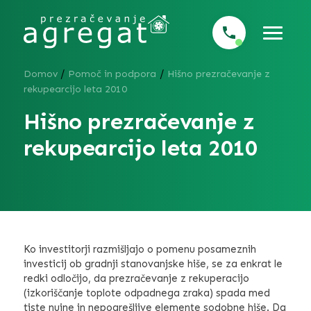
/
/
Domov
Pomoč in podpora
Hišno prezračevanje z
rekupearcijo leta 2010
Hišno prezračevanje z
rekupearcijo leta 2010
Ko investitorji razmišljajo o pomenu posameznih
investicij ob gradnji stanovanjske hiše, se za enkrat le
redki odločijo, da prezračevanje z rekuperacijo
(izkoriščanje toplote odpadnega zraka) spada med
tiste nujne in nepogrešljive elemente sodobne hiše. Da