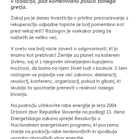
v izolacijo, pod kombinirano ploščo talnega
gretja.
Zakaj pa je danes investicija v prisilno prezračevanje z
rekuperacijo odpadne toplote še bolj pomembno kot
pred nekaj leti? Razlogov je vsekakor poleg že
naštetih še veliko več.
V svetu vse bolj raste zavest o odgovornosti, ki jo
imamo kot prebivalci Zemlje za planet na katerem
živimo, saj si z njegovim ohranjanjem kupujemo
možnost, da bomo na njem živeli tudi v bodoče. S tem
razlogom se pojavlja vse več zakonov, deklaracij,
resolucij, konferenc, organizacij, pobud in gibanj, ki
skušajo to spoznanje prenesti v realnost našega
bivanja.
Na področju učinkovite rabe energije je leta 2004
Državni zbor Republike Slovenije na podlagi 13. člena
Energetskega zakona sprejel Resolucijo o
Nacionalnem energetskem programu, ki povzema
stanje na področju rabe neobnovljivih in spodbuja
uporabo obnovljivih virov energije.