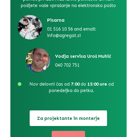
pošljete vaše vprašanje na elektronsko pošto
Pisarna
01 516 10 56 and email:
info@agregat.si
Vodja servisa Uroš Muhič
040 702 751
Nov delovni čas od
7:00
do
15:00 ure
od
ponedeljka do petka.
Za projektante in monterje