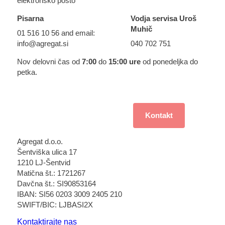
elektronsko pošto
Pisarna
Vodja servisa Uroš
Muhič
01 516 10 56 and email:
info@agregat.si
040 702 751
Nov delovni čas od
7:00
do
15:00 ure
od ponedeljka do
petka.
Za projektante in monterje
Kontakt
Agregat d.o.o.
Šentviška ulica 17
1210 LJ-Šentvid
Matična št.: 1721267
Davčna št.: SI90853164
IBAN: SI56 0203 3009 2405 210
SWIFT/BIC: LJBASI2X
Kontaktirajte nas