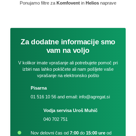
Ponujamo filtre za
Komfovent
in
Helios
naprave
Za dodatne informacije smo
vam na voljo
V kolikor imate vprašanje ali potrebujete pomoč pri
izbiri nas lahko pokličete ali nam pošljete vaše
vprašanje na elektronsko pošto
Pisarna
01 516 10 56 and email: info@agregat.si
Vodja servisa Uroš Muhič
040 702 751
Nov delovni čas od
7:00
do
15:00 ure
od