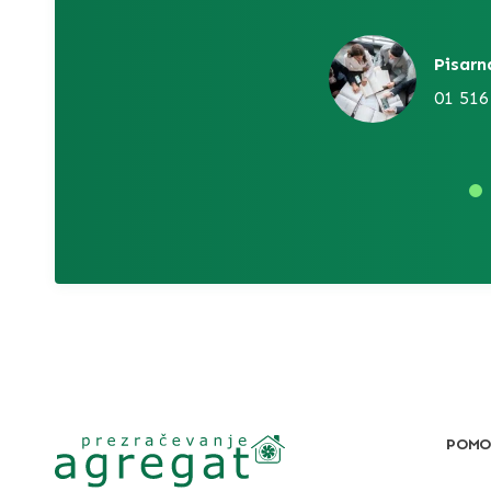
Pisarn
01 516
POMO