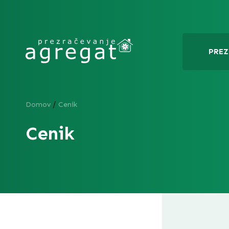
PREZ
/
Domov
Cenik
Cenik