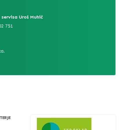
 servisa Uroš Muhič
02 751
a.
TERJE