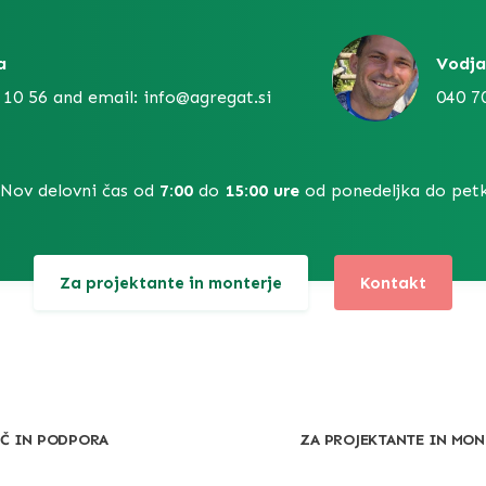
a
Vodja
 10 56 and email: info@agregat.si
040 7
Nov delovni čas od
7:00
do
15:00 ure
od ponedeljka do petk
Za projektante in monterje
Kontakt
Č IN PODPORA
ZA PROJEKTANTE IN MON