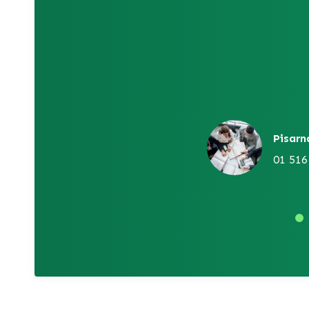
Pisarn
01 516