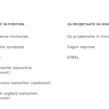
Č IN PODPORA
ZA PROJEKTANTE IN MON
rence monterjev
Za projektante in mon
sta vprašanja
Zagon naprave
s
EPREL
enite nastavitve
bnosti
vina nastavitev zasebnosti
ic soglasij nastavitev
bnosti