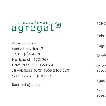
POMO
Refe
Agregat d.o.o.
Pogo
Šentviška ulica 17
1210 LJ-Šentvid
Servi
Matična št.: 1721267
Davčna št.: SI90853164
Sprem
IBAN: SI56 0203 3009 2405 210
zase
SWIFT/BIC: LJBASI2X
Zgodo
Kontaktirajte nas
Prekl
zase