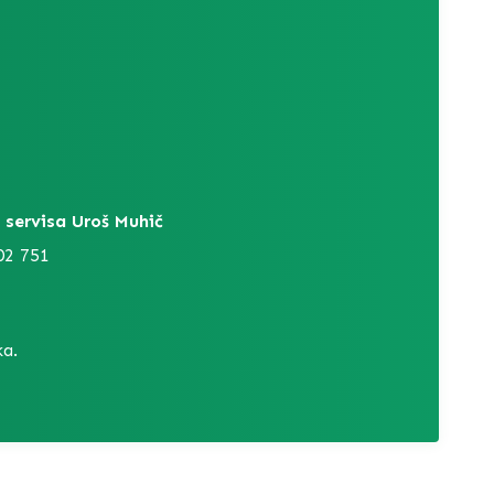
 servisa Uroš Muhič
02 751
a.