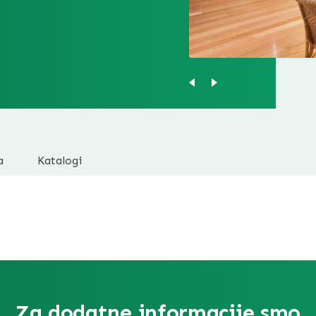
a
Katalogi
Za dodatne informacije smo