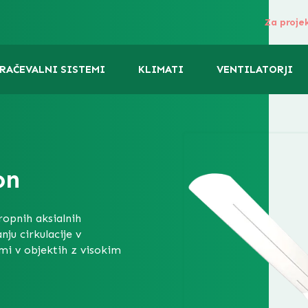
Za proje
RAČEVALNI SISTEMI
KLIMATI
VENTILATORJI
on
ropnih aksialnih
nju cirkulacije v
mi v objektih z visokim