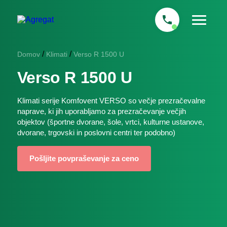
/
/
Domov
Klimati
Verso R 1500 U
Verso R 1500 U
Klimati serije
Komfovent VERSO
so večje prezračevalne
naprave, ki jih uporabljamo za prezračevanje večjih
objektov (športne dvorane, šole, vrtci, kulturne ustanove,
dvorane, trgovski in poslovni centri ter podobno)
Pošljite povpraševanje za ceno