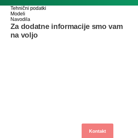
Tehnični podatki
Modeli
Navodila
Za dodatne informacije smo vam
na voljo
V kolikor imate vprašanje ali potrebujete pomoč pri izbiri
nas lahko pokličete ali nam pošljete vaše vprašanje na
elektronsko pošto
Pisarna
Vodja servisa Uroš
Muhič
01 516 10 56 and email:
info@agregat.si
040 702 751
Nov delovni čas od
7:00
do
15:00 ure
od ponedeljka do
petka.
Za projektante in monterje
Kontakt