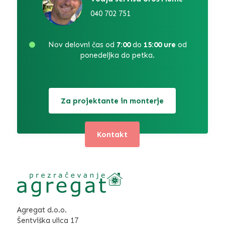
040 702 751
Nov delovni čas od
7:00
do
15:00 ure
od
ponedeljka do petka.
Za projektante in monterje
Kontakt
Agregat d.o.o.
Šentviška ulica 17