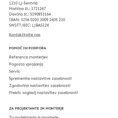
1210 LJ-Šentvid
Matična št.: 1721267
Davčna št.: SI90853164
IBAN: SI56 0203 3009 2405 210
SWIFT/BIC: LJBASI2X
Kontaktirajte nas
POMOČ IN PODPORA
Reference monterjev
Pogosta vprašanja
Servis
Spremenite nastavitve zasebnosti
Zgodovina nastavitev zasebnosti
Preklic soglasij nastavitev zasebnosti
ZA PROJEKTANTE IN MONTERJE
Za projektante in monterje