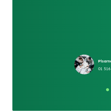
Pisarn
01 516