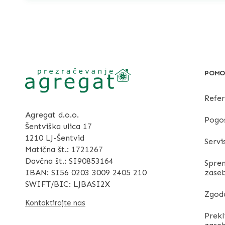
POMO
Refe
Agregat d.o.o.
Pogo
Šentviška ulica 17
1210 LJ-Šentvid
Servi
Matična št.: 1721267
Davčna št.: SI90853164
Sprem
IBAN: SI56 0203 3009 2405 210
zase
SWIFT/BIC: LJBASI2X
Zgodo
Kontaktirajte nas
Prekl