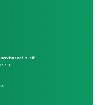
 servisa Uroš Muhič
02 751
a.