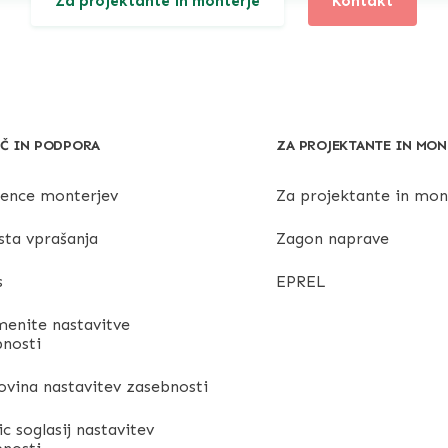
Za projektante in monterje
Kontakt
Č IN PODPORA
ZA PROJEKTANTE IN MON
rence monterjev
Za projektante in mon
sta vprašanja
Zagon naprave
s
EPREL
enite nastavitve
bnosti
vina nastavitev zasebnosti
ic soglasij nastavitev