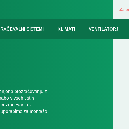
Za p
RAČEVALNI SISTEMI
KLIMATI
VENTILATORJI
enjena prezračevanju z
abo v vseh tistih
 prezračevanja z
ko uporabimo za montažo