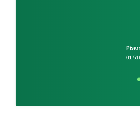
Pisar
01 51