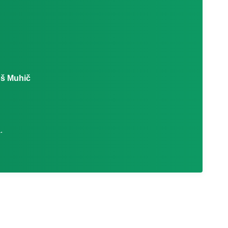
oš Muhič
.