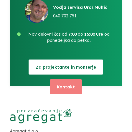
Vodja servisa Uroš Muhič
040 702 751
Nov delovni čas od
7:00
do
15:00 ure
od
ponedeljka do petka.
Za projektante in monterje
Kontakt
Agregat d.o.o.