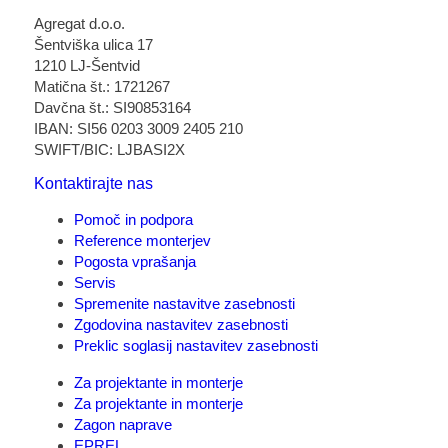
Agregat d.o.o.
Šentviška ulica 17
1210 LJ-Šentvid
Matična št.: 1721267
Davčna št.: SI90853164
IBAN: SI56 0203 3009 2405 210
SWIFT/BIC: LJBASI2X
Kontaktirajte nas
Pomoč in podpora
Reference monterjev
Pogosta vprašanja
Servis
Spremenite nastavitve zasebnosti
Zgodovina nastavitev zasebnosti
Preklic soglasij nastavitev zasebnosti
Za projektante in monterje
Za projektante in monterje
Zagon naprave
EPREL