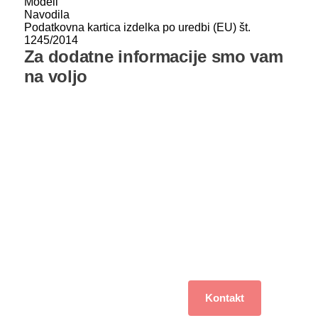
Modeli
Navodila
Podatkovna kartica izdelka po uredbi (EU) št.
1245/2014
Za dodatne informacije smo vam
na voljo
V kolikor imate vprašanje ali potrebujete pomoč pri izbiri
nas lahko pokličete ali nam pošljete vaše vprašanje na
elektronsko pošto
Pisarna
Vodja servisa Uroš
Muhič
01 516 10 56 and email:
info@agregat.si
040 702 751
Nov delovni čas od
7:00
do
15:00 ure
od ponedeljka do
petka.
Za projektante in monterje
Kontakt