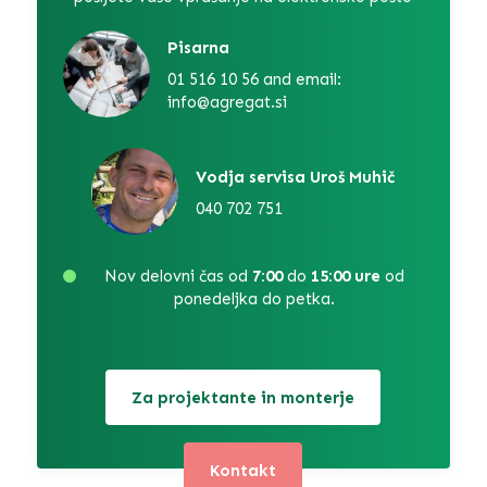
Pisarna
01 516 10 56 and email:
info@agregat.si
Vodja servisa Uroš Muhič
040 702 751
Nov delovni čas od
7:00
do
15:00 ure
od
ponedeljka do petka.
Za projektante in monterje
Kontakt