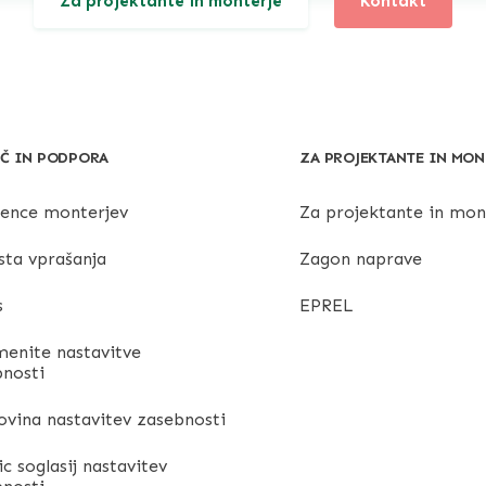
Za projektante in monterje
Kontakt
Č IN PODPORA
ZA PROJEKTANTE IN MON
rence monterjev
Za projektante in mon
sta vprašanja
Zagon naprave
s
EPREL
enite nastavitve
bnosti
vina nastavitev zasebnosti
ic soglasij nastavitev