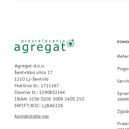
POMO
Refe
Agregat d.o.o.
Pogo
Šentviška ulica 17
1210 LJ-Šentvid
Servi
Matična št.: 1721267
Davčna št.: SI90853164
Sprem
IBAN: SI56 0203 3009 2405 210
zase
SWIFT/BIC: LJBASI2X
Zgodo
Kontaktirajte nas
Prekl