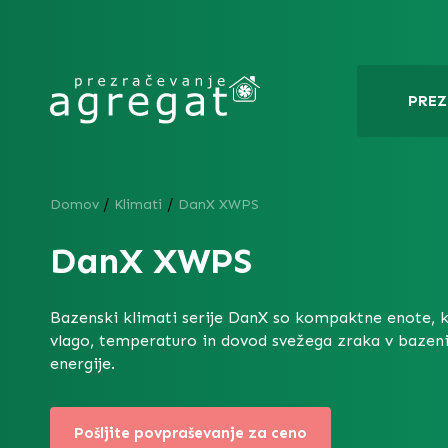
PREZ
/
/
Domov
Klimati
DanX XWPS
DanX XWPS
Bazenski klimati serije DanX so kompaktne enote, k
vlago, temperaturo in dovod svežega zraka v bazeni
energije.
Pošljite povpraševanje za ceno