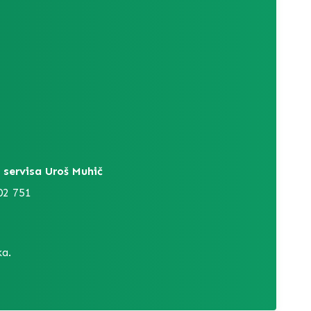
 servisa Uroš Muhič
02 751
a.