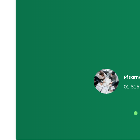
Pisarn
01 516